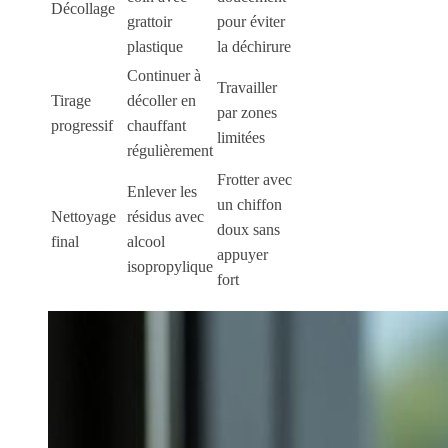
Décollage
grattoir
pour éviter
plastique
la déchirure
Continuer à
Travailler
Tirage
décoller en
par zones
progressif
chauffant
limitées
régulièrement
Frotter avec
Enlever les
un chiffon
Nettoyage
résidus avec
doux sans
final
alcool
appuyer
isopropylique
fort