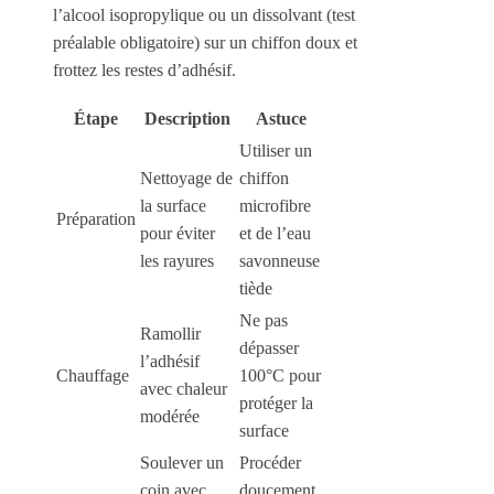
l’alcool isopropylique ou un dissolvant (test
préalable obligatoire) sur un chiffon doux et
frottez les restes d’adhésif.
Étape
Description
Astuce
Utiliser un
Nettoyage de
chiffon
la surface
microfibre
Préparation
pour éviter
et de l’eau
les rayures
savonneuse
tiède
Ne pas
Ramollir
dépasser
l’adhésif
Chauffage
100°C pour
avec chaleur
protéger la
modérée
surface
Soulever un
Procéder
coin avec
doucement