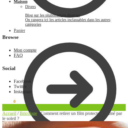
Maison
Divers
Blog sur les plublications diverses
On rangera ici les articles inclassables dans les autres
catégories
Panier
Browse
Mon compte
FAQ
Social
Facebook
Twitter
Instagram
0.00
€
0
Accueil
/
Bricolage
/
Comment retirer un film protecteur abîmé par
le soleil ?