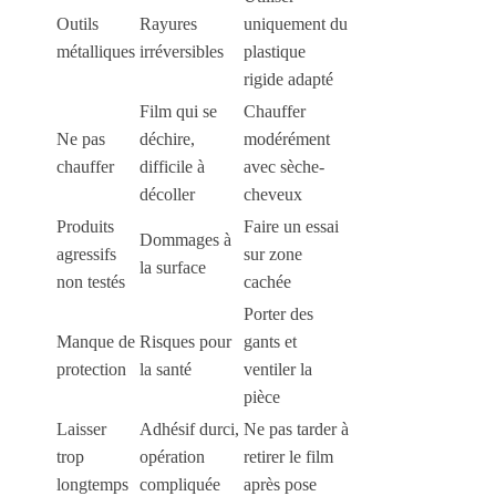
Outils
Rayures
uniquement du
métalliques
irréversibles
plastique
rigide adapté
Film qui se
Chauffer
Ne pas
déchire,
modérément
chauffer
difficile à
avec sèche-
décoller
cheveux
Produits
Faire un essai
Dommages à
agressifs
sur zone
la surface
non testés
cachée
Porter des
Manque de
Risques pour
gants et
protection
la santé
ventiler la
pièce
Laisser
Adhésif durci,
Ne pas tarder à
trop
opération
retirer le film
longtemps
compliquée
après pose