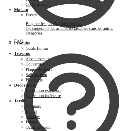
Outils de jardin
Maison
Divers
Blog sur les plublications diverses
On rangera ici les articles inclassables dans les autres
catégories
FAQ
Produits
Outils Bonsaï
Travaux
Assainissement
Couverture
Plaque de plâtre
Salle de bain
Plomberie
Décoration
Décoration extérieure
Décoration intérieure
Jardin
Animaux
Bonsaï
Maladies
Pelouse
Outils de jardin