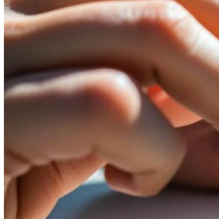
0.00
€
0