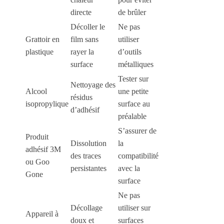
directe
de brûler
Décoller le
Ne pas
Grattoir en
film sans
utiliser
plastique
rayer la
d’outils
surface
métalliques
Tester sur
Nettoyage des
Alcool
une petite
résidus
isopropylique
surface au
d’adhésif
préalable
S’assurer de
Produit
Dissolution
la
adhésif 3M
des traces
compatibilité
ou Goo
persistantes
avec la
Gone
surface
Ne pas
Décollage
utiliser sur
Appareil à
doux et
surfaces