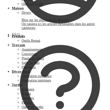
Outils de jardin
Maison
Divers
Blog sur les plublications diverses
On rangera ici les articles inclassables dans les autres
catégories
FAQ
Produits
Outils Bonsaï
Travaux
Assainissement
Couverture
Plaque de plâtre
Salle de bain
Plomberie
Décoration
Décoration extérieure
Décoration intérieure
Jardin
Animaux
Bonsaï
Maladies
Pelouse
Outils de jardin