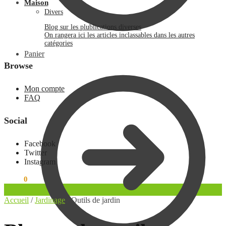
Maison
Divers
Blog sur les plublications diverses
On rangera ici les articles inclassables dans les autres
catégories
Panier
Browse
Mon compte
FAQ
Social
Facebook
Twitter
Instagram
0.00
€
0
Accueil
/
Jardinage
/
Outils de jardin