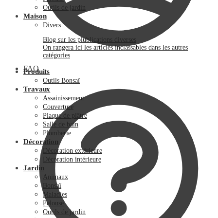
Outils de jardin
Maison
Divers
Blog sur les plublications diverses
On rangera ici les articles inclassables dans les autres
catégories
FAQ
Produits
Outils Bonsaï
Travaux
Assainissement
Couverture
Plaque de plâtre
Salle de bain
Plomberie
Décoration
Décoration extérieure
Décoration intérieure
Jardin
Animaux
Bonsaï
Maladies
Pelouse
Outils de jardin