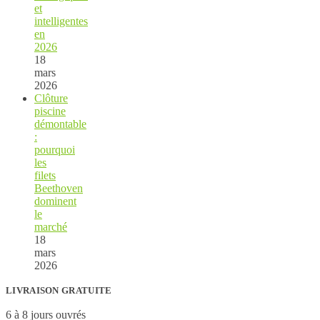
et
intelligentes
en
2026
18
mars
2026
Clôture
piscine
démontable
:
pourquoi
les
filets
Beethoven
dominent
le
marché
18
mars
2026
LIVRAISON GRATUITE
6 à 8 jours ouvrés