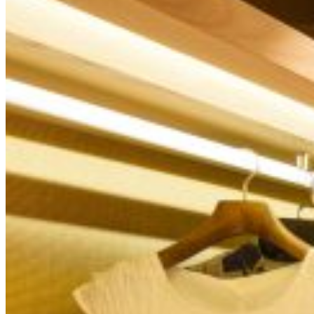
0.00
€
0