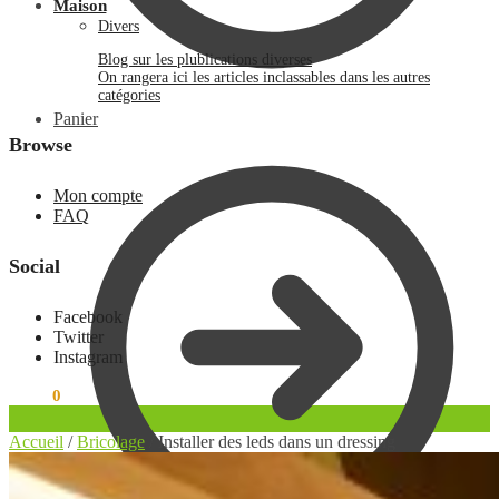
Maison
Divers
Blog sur les plublications diverses
On rangera ici les articles inclassables dans les autres
catégories
Panier
Browse
Mon compte
FAQ
Social
Facebook
Twitter
Instagram
0.00
€
0
Accueil
/
Bricolage
/
Installer des leds dans un dressing