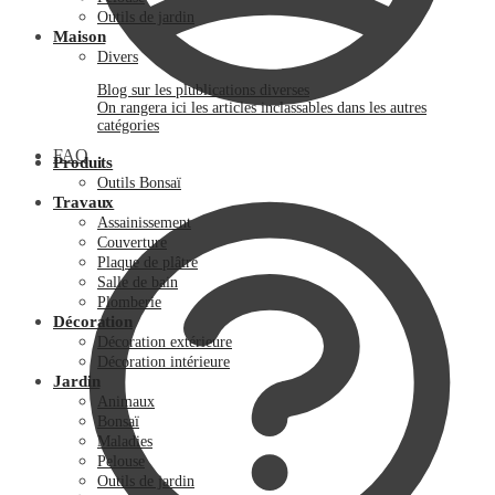
Outils de jardin
Maison
Divers
Blog sur les plublications diverses
On rangera ici les articles inclassables dans les autres
catégories
FAQ
Produits
Outils Bonsaï
Travaux
Assainissement
Couverture
Plaque de plâtre
Salle de bain
Plomberie
Décoration
Décoration extérieure
Décoration intérieure
Jardin
Animaux
Bonsaï
Maladies
Pelouse
Outils de jardin