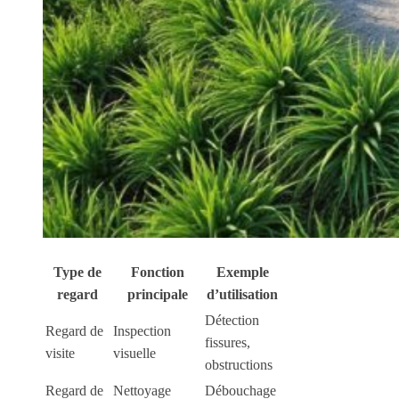
Type de
Fonction
Exemple
regard
principale
d’utilisation
Détection
Regard de
Inspection
fissures,
visite
visuelle
obstructions
Regard de
Nettoyage
Débouchage