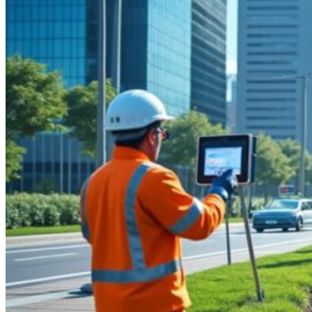
0.00
€
0