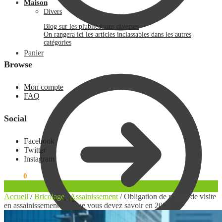
Maison
Divers
Blog sur les plublications diverses
On rangera ici les articles inclassables dans les autres
catégories
Panier
Browse
Mon compte
FAQ
Social
Facebook
Twitter
Instagram
0.00
€
0
Accueil
/
Bricolage
/
Assainissement
/
Obligation de regard de visite
en assainissement : ce que vous devez savoir en 2025