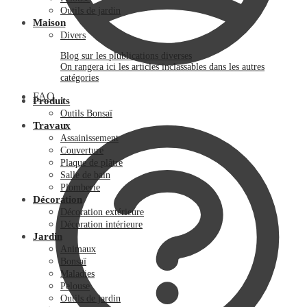
Outils de jardin
Maison
Divers
Blog sur les plublications diverses
On rangera ici les articles inclassables dans les autres
catégories
FAQ
Produits
Outils Bonsaï
Travaux
Assainissement
Couverture
Plaque de plâtre
Salle de bain
Plomberie
Décoration
Décoration extérieure
Décoration intérieure
Jardin
Animaux
Bonsaï
Maladies
Pelouse
Outils de jardin