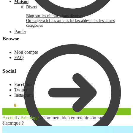
Maison
Divers
Blog sur les plublications diverses
On rangera ici les articles inclassables dans les autres
catégories
Panier
Browse
Mon compte
FAQ
Social
Facebook
Twitter
Instagram
0.00
€
0
Accueil
/
Bricolage
/
Comment bien entretenir son radiateur
électrique ?