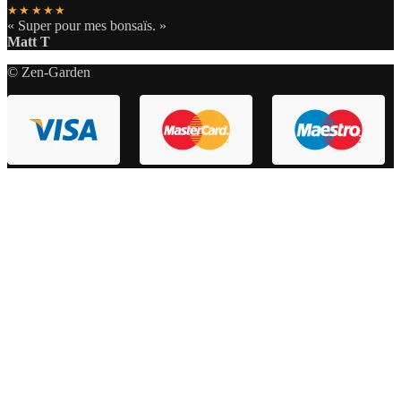
★★★★★
« Super pour mes bonsaïs. »
Matt T
© Zen-Garden