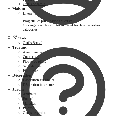
Outils de jardin
Maison
Divers
Blog sur les plublications diverses
On rangera ici les articles inclassables dans les autres
catégories
FAQ
Produits
Outils Bonsaï
Travaux
Assainissement
Couverture
Plaque de plâtre
Salle de bain
Plomberie
Décoration
Décoration extérieure
Décoration intérieure
Jardin
Animaux
Bonsaï
Maladies
Pelouse
Outils de jardin