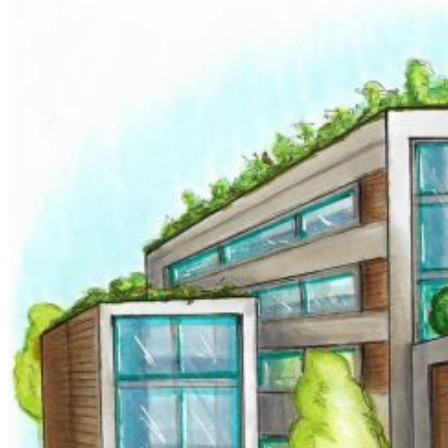
0.00
€
0