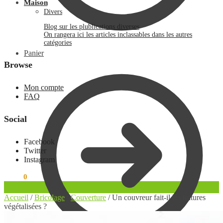
Maison
Divers
Blog sur les plublications diverses
On rangera ici les articles inclassables dans les autres
catégories
Panier
Browse
Mon compte
FAQ
Social
Facebook
Twitter
Instagram
0.00
€
0
Accueil
/
Bricolage
/
Couverture
/
Un couvreur fait-il les toitures
végétalisées ?