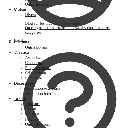
Outils de jardin
Maison
Divers
Blog sur les plublications diverses
On rangera ici les articles inclassables dans les autres
catégories
FAQ
Produits
Outils Bonsaï
Travaux
Assainissement
Couverture
Plaque de plâtre
Salle de bain
Plomberie
Décoration
Décoration extérieure
Décoration intérieure
Jardin
Animaux
Bonsaï
Maladies
Pelouse
Outils de jardin