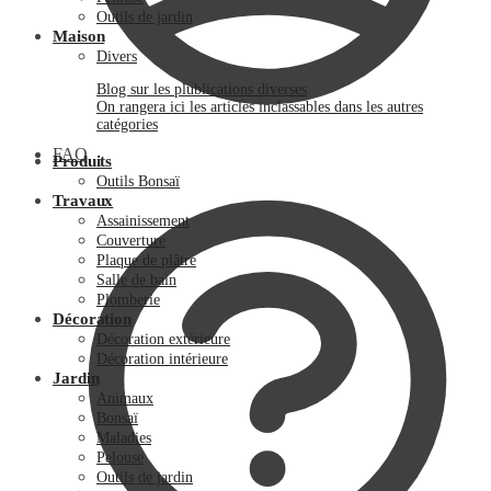
Outils de jardin
Maison
Divers
Blog sur les plublications diverses
On rangera ici les articles inclassables dans les autres
catégories
FAQ
Produits
Outils Bonsaï
Travaux
Assainissement
Couverture
Plaque de plâtre
Salle de bain
Plomberie
Décoration
Décoration extérieure
Décoration intérieure
Jardin
Animaux
Bonsaï
Maladies
Pelouse
Outils de jardin