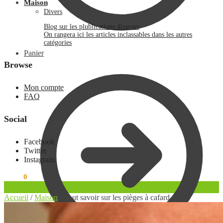
Maison
Divers
Blog sur les plublications diverses
On rangera ici les articles inclassables dans les autres
catégories
Panier
Browse
Mon compte
FAQ
Social
Facebook
Twitter
Instagram
0.00
€
0
Accueil
/
Maison
/
Tout savoir sur les pièges à cafard