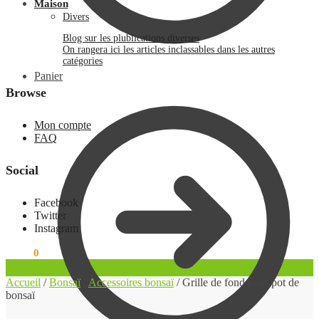
Maison
Divers
Blog sur les plublications diverses
On rangera ici les articles inclassables dans les autres
catégories
Panier
Browse
Mon compte
FAQ
Social
Facebook
Twitter
Instagram
0.00
€
0
Accueil
/
Bonsaï
/
Accessoires bonsaï
/
Grille de fond pour pot de
bonsaï