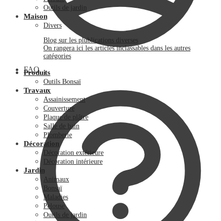
Outils de jardin
Maison
Divers
Blog sur les plublications diverses
On rangera ici les articles inclassables dans les autres
catégories
FAQ
Produits
Outils Bonsaï
Travaux
Assainissement
Couverture
Plaque de plâtre
Salle de bain
Plomberie
Décoration
Décoration extérieure
Décoration intérieure
Jardin
Animaux
Bonsaï
Maladies
Pelouse
Outils de jardin