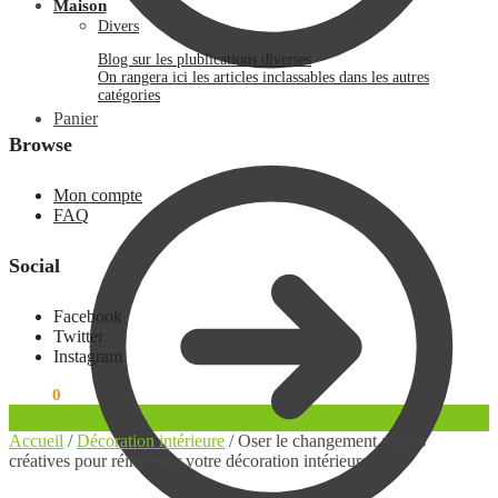
Maison
Divers
Blog sur les plublications diverses
On rangera ici les articles inclassables dans les autres
catégories
Panier
Browse
Mon compte
FAQ
Social
Facebook
Twitter
Instagram
0.00
€
0
Accueil
/
Décoration intérieure
/
Oser le changement : idées
créatives pour réinventer votre décoration intérieure