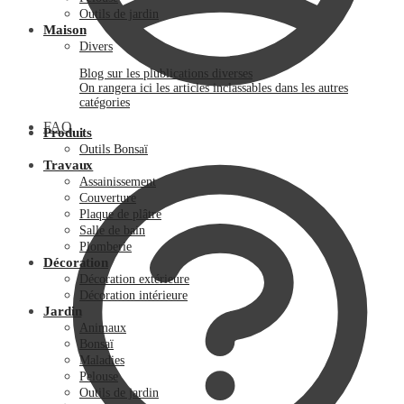
Outils de jardin
Maison
Divers
Blog sur les plublications diverses
On rangera ici les articles inclassables dans les autres
catégories
FAQ
Produits
Outils Bonsaï
Travaux
Assainissement
Couverture
Plaque de plâtre
Salle de bain
Plomberie
Décoration
Décoration extérieure
Décoration intérieure
Jardin
Animaux
Bonsaï
Maladies
Pelouse
Outils de jardin