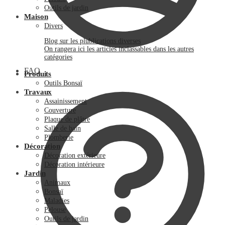
Outils de jardin
Maison
Divers
Blog sur les plublications diverses
On rangera ici les articles inclassables dans les autres
catégories
FAQ
Produits
Outils Bonsaï
Travaux
Assainissement
Couverture
Plaque de plâtre
Salle de bain
Plomberie
Décoration
Décoration extérieure
Décoration intérieure
Jardin
Animaux
Bonsaï
Maladies
Pelouse
Outils de jardin