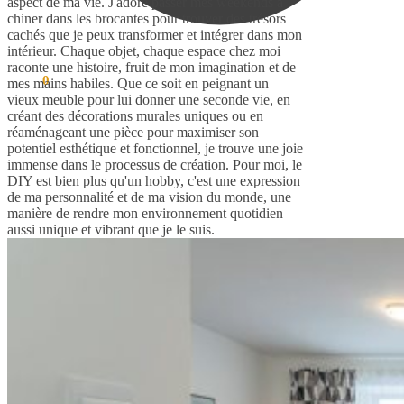
aspect de ma vie. J'adore passer mes weekends à
chiner dans les brocantes pour trouver des trésors
cachés que je peux transformer et intégrer dans mon
intérieur. Chaque objet, chaque espace chez moi
raconte une histoire, fruit de mon imagination et de
0.00
€
0
mes mains habiles. Que ce soit en peignant un
vieux meuble pour lui donner une seconde vie, en
créant des décorations murales uniques ou en
réaménageant une pièce pour maximiser son
potentiel esthétique et fonctionnel, je trouve une joie
immense dans le processus de création. Pour moi, le
DIY est bien plus qu'un hobby, c'est une expression
de ma personnalité et de ma vision du monde, une
manière de rendre mon environnement quotidien
aussi unique et vibrant que je le suis.