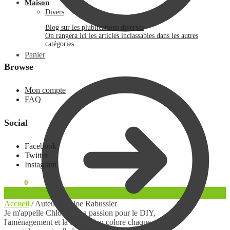
Maison
Divers
Blog sur les plublications diverses
On rangera ici les articles inclassables dans les autres
catégories
Panier
Browse
Mon compte
FAQ
Social
Facebook
Twitter
Instagram
0.00
€
0
Accueil
/
Auteur : Chloe Rabussier
Je m'appelle Chloé, et ma passion pour le DIY,
l'aménagement et la décoration colore chaque