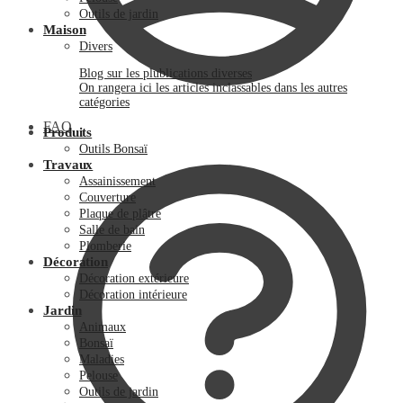
Outils de jardin
Maison
Divers
Blog sur les plublications diverses
On rangera ici les articles inclassables dans les autres
catégories
FAQ
Produits
Outils Bonsaï
Travaux
Assainissement
Couverture
Plaque de plâtre
Salle de bain
Plomberie
Décoration
Décoration extérieure
Décoration intérieure
Jardin
Animaux
Bonsaï
Maladies
Pelouse
Outils de jardin