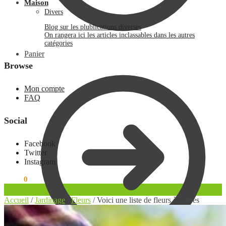
Maison
Divers
Blog sur les plublications diverses
On rangera ici les articles inclassables dans les autres
catégories
Panier
Browse
Mon compte
FAQ
Social
Facebook
Twitter
Instagram
0.00
€
0
Accueil
/
Jardinage
/
Fleurs
/
Voici une liste de fleurs à bulbes