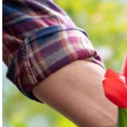
0.00
€
0