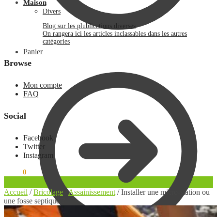
Maison
Divers
Blog sur les plublications diverses
On rangera ici les articles inclassables dans les autres
catégories
Panier
Browse
Mon compte
FAQ
Social
Facebook
Twitter
Instagram
0.00
€
0
Accueil
/
Bricolage
/
Assainissement
/
Installer une micro-station ou
une fosse septique ?