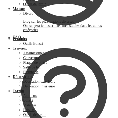
Outils de jardin
Maison
Divers
Blog sur les plublications diverses
On rangera ici les articles inclassables dans les autres
catégories
FAQ
Produits
Outils Bonsaï
Travaux
Assainissement
Couverture
Plaque de plâtre
Salle de bain
Plomberie
Décoration
Décoration extérieure
Décoration intérieure
Jardin
Animaux
Bonsaï
Maladies
Pelouse
Outils de jardin