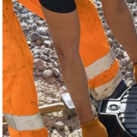
0.00
€
0