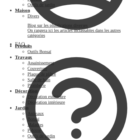
Outils de jardin
Maison
Divers
Blog sur les plublications diverses
On rangera ici les articles inclassables dans les autres
catégories
FAQ
Produits
Outils Bonsaï
Travaux
Assainissement
Couverture
Plaque de plâtre
Salle de bain
Plomberie
Décoration
Décoration extérieure
Décoration intérieure
Jardin
Animaux
Bonsaï
Maladies
Pelouse
Outils de jardin