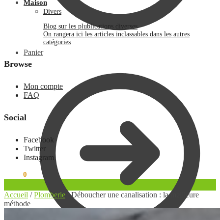
Maison
Divers
Blog sur les plublications diverses
On rangera ici les articles inclassables dans les autres
catégories
Panier
Browse
Mon compte
FAQ
Social
Facebook
Twitter
Instagram
0.00
€
0
Accueil
/
Plomberie
/
Déboucher une canalisation : la meilleure
méthode