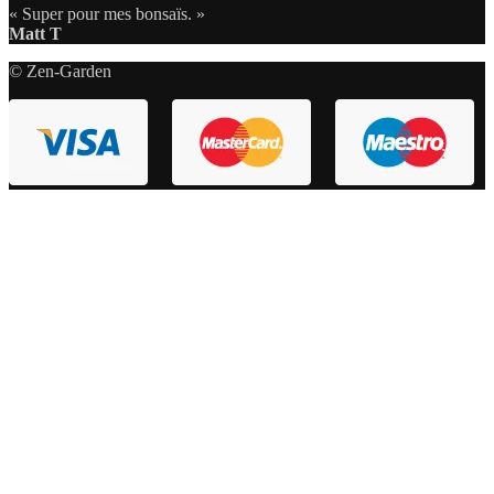
« Super pour mes bonsaïs. »
Matt T
© Zen-Garden