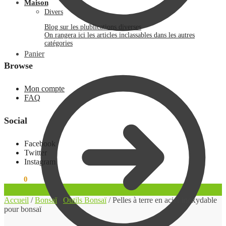
Maison
Divers
Blog sur les plublications diverses
On rangera ici les articles inclassables dans les autres
catégories
Panier
Browse
Mon compte
FAQ
Social
Facebook
Twitter
Instagram
0.00
€
0
Accueil
/
Bonsaï
/
Outils Bonsaï
/
Pelles à terre en acier inoxydable
pour bonsaï