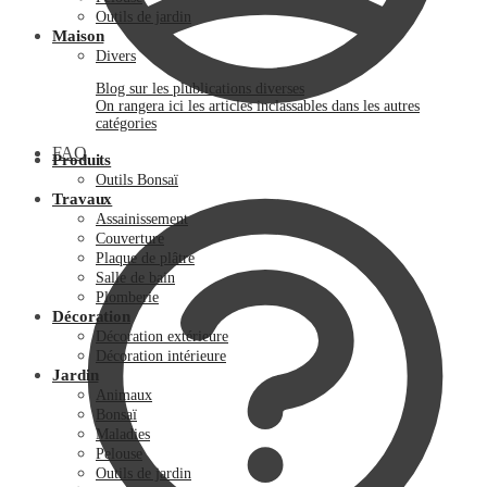
Outils de jardin
Maison
Divers
Blog sur les plublications diverses
On rangera ici les articles inclassables dans les autres
catégories
FAQ
Produits
Outils Bonsaï
Travaux
Assainissement
Couverture
Plaque de plâtre
Salle de bain
Plomberie
Décoration
Décoration extérieure
Décoration intérieure
Jardin
Animaux
Bonsaï
Maladies
Pelouse
Outils de jardin