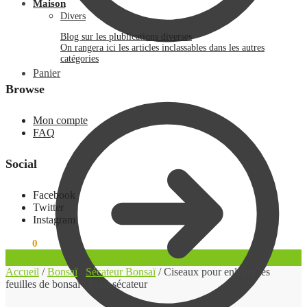
Maison
Divers
Blog sur les plublications diverses
On rangera ici les articles inclassables dans les autres
catégories
Panier
Browse
Mon compte
FAQ
Social
Facebook
Twitter
Instagram
0.00
€
0
Accueil
/
Bonsaï
/
Sécateur Bonsaï
/
Ciseaux pour enlever les
feuilles de bonsaï : Mini-sécateur