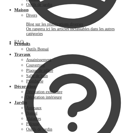
Outils de jardin
Maison
Divers
Blog sur les plublications diverses
On rangera ici les articles inclassables dans les autres
catégories
FAQ
Produits
Outils Bonsaï
Travaux
Assainissement
Couverture
Plaque de plâtre
Salle de bain
Plomberie
Décoration
Décoration extérieure
Décoration intérieure
Jardin
Animaux
Bonsaï
Maladies
Pelouse
Outils de jardin