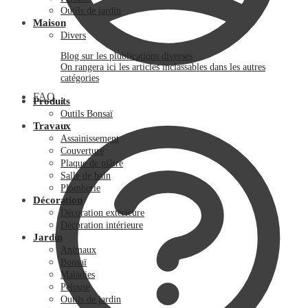
Outils de jardin
Maison
Divers
Blog sur les plublications diverses
On rangera ici les articles inclassables dans les autres
catégories
FAQ
Produits
Outils Bonsaï
Travaux
Assainissement
Couverture
Plaque de plâtre
Salle de bain
Plomberie
Décoration
Décoration extérieure
Décoration intérieure
Jardin
Animaux
Bonsaï
Maladies
Pelouse
Outils de jardin