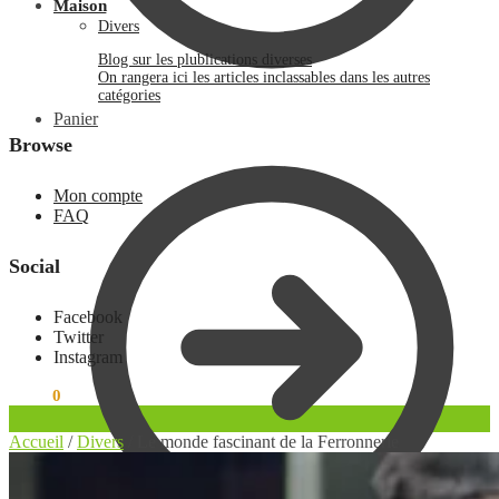
Maison
Divers
Blog sur les plublications diverses
On rangera ici les articles inclassables dans les autres
catégories
Panier
Browse
Mon compte
FAQ
Social
Facebook
Twitter
Instagram
0.00
€
0
Accueil
/
Divers
/
Le monde fascinant de la Ferronnerie