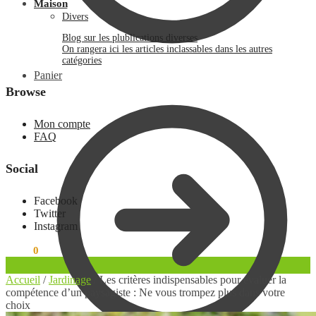
Maison
Divers
Blog sur les plublications diverses
On rangera ici les articles inclassables dans les autres
catégories
Panier
Browse
Mon compte
FAQ
Social
Facebook
Twitter
Instagram
0.00
€
0
Accueil
/
Jardinage
/
Les critères indispensables pour évaluer la
compétence d’un paysagiste : Ne vous trompez plus dans votre
choix