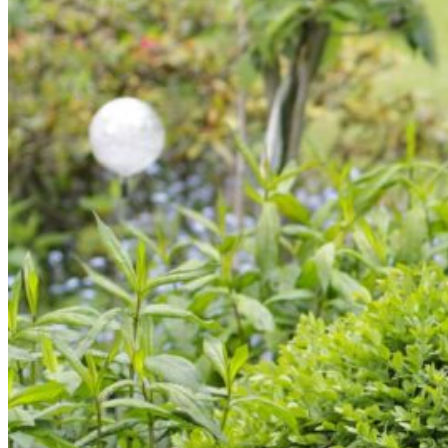
0.00
€
0