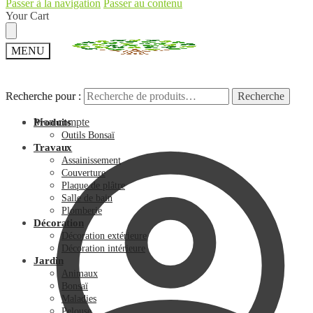
Passer à la navigation
Passer au contenu
Your Cart
MENU
Recherche pour :
Recherche pour :
Recherche
Recherche
Mon compte
Produits
Outils Bonsaï
Travaux
Assainissement
Couverture
Plaque de plâtre
Salle de bain
Plomberie
Décoration
Décoration extérieure
Décoration intérieure
Jardin
Animaux
Bonsaï
Maladies
Pelouse