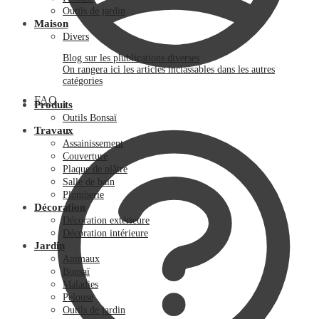
Outils de jardin
Maison
Divers
Blog sur les plublications diverses
On rangera ici les articles inclassables dans les autres
catégories
FAQ
Produits
Outils Bonsaï
Travaux
Assainissement
Couverture
Plaque de plâtre
Salle de bain
Plomberie
Décoration
Décoration extérieure
Décoration intérieure
Jardin
Animaux
Bonsaï
Maladies
Pelouse
Outils de jardin