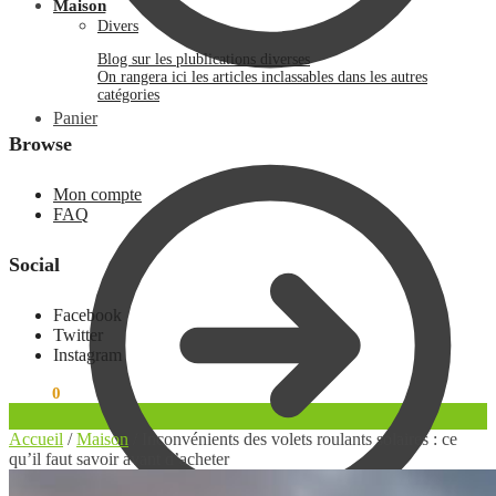
Maison
Divers
Blog sur les plublications diverses
On rangera ici les articles inclassables dans les autres
catégories
Panier
Browse
Mon compte
FAQ
Social
Facebook
Twitter
Instagram
0.00
€
0
Accueil
/
Maison
/
Inconvénients des volets roulants solaires : ce
qu’il faut savoir avant d’acheter