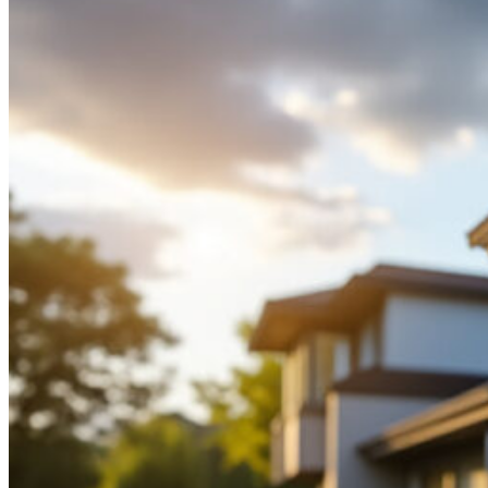
0.00
€
0