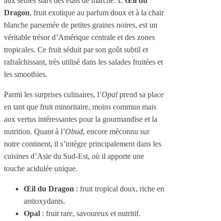
aux seules stars des étals de marché. L’
Œil du
Dragon
, fruit exotique au parfum doux et à la chair
blanche parsemée de petites graines noires, est un
véritable trésor d’Amérique centrale et des zones
tropicales. Ce fruit séduit par son goût subtil et
rafraîchissant, très utilisé dans les salades fruitées et
les smoothies.
Parmi les surprises culinaires, l’
Opal
prend sa place
en tant que fruit minoritaire, moins commun mais
aux vertus intéressantes pour la gourmandise et la
nutrition. Quant à l’
Obud
, encore méconnu sur
notre continent, il s’intègre principalement dans les
cuisines d’Asie du Sud-Est, où il apporte une
touche acidulée unique.
Œil du Dragon
: fruit tropical doux, riche en
antioxydants.
Opal
: fruit rare, savoureux et nutritif.