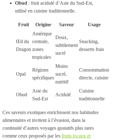
Obud
: fruit acidulé d’Asie du Sud-Est,
utilisé en cuisine traditionnelle.
Fruit
Origine
Saveur
Usage
Amérique
Doux,
Œil du
centrale,
Snacking,
subtilement
Dragon
zones
desserts frais
sucré
tropicales
Moins
Régions
Consommation
Opal
sucré,
spécifiques
directe, cuisine
nutritif
Asie du
Cuisine
Obud
Acidulé
Sud-Est
traditionnelle
Ces saveurs exotiques enrichissent nos habitudes
alimentaires et invitent à l’évasion, dans la
continuité d’autres voyages gustatifs plus rares
comme ceux proposés par les
fruits locaux et