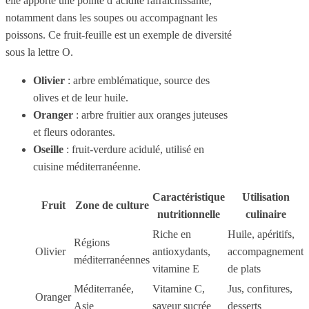
elle apporte une pointe d’acidité rafraîchissante,
notamment dans les soupes ou accompagnant les
poissons. Ce fruit-feuille est un exemple de diversité
sous la lettre O.
Olivier
: arbre emblématique, source des
olives et de leur huile.
Oranger
: arbre fruitier aux oranges juteuses
et fleurs odorantes.
Oseille
: fruit-verdure acidulé, utilisé en
cuisine méditerranéenne.
Caractéristique
Utilisation
Fruit
Zone de culture
nutritionnelle
culinaire
Riche en
Huile, apéritifs,
Régions
Olivier
antioxydants,
accompagnement
méditerranéennes
vitamine E
de plats
Méditerranée,
Vitamine C,
Jus, confitures,
Oranger
Asie
saveur sucrée
desserts