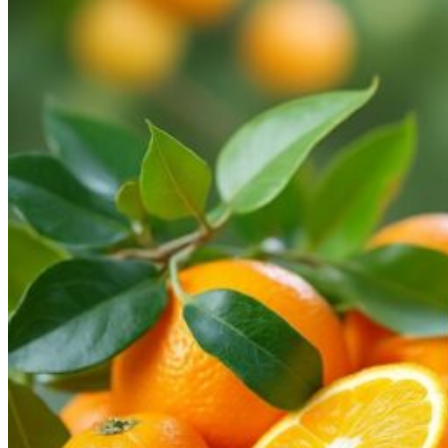
0.00
€
0