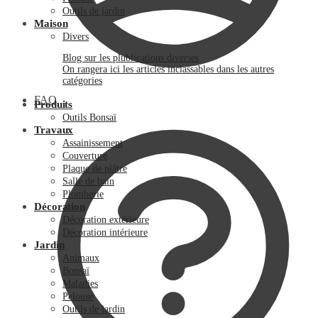
Outils de jardin
Maison
Divers
Blog sur les plublications diverses
On rangera ici les articles inclassables dans les autres
catégories
FAQ
Produits
Outils Bonsaï
Travaux
Assainissement
Couverture
Plaque de plâtre
Salle de bain
Plomberie
Décoration
Décoration extérieure
Décoration intérieure
Jardin
Animaux
Bonsaï
Maladies
Pelouse
Outils de jardin