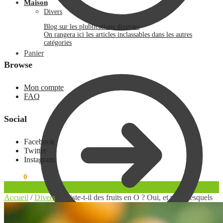
Maison
Divers
Blog sur les plublications diverses
On rangera ici les articles inclassables dans les autres
catégories
Panier
Browse
Mon compte
FAQ
Social
Facebook
Twitter
Instagram
0.00
€
0
Accueil
/
Divers
/
Existe-t-il des fruits en O ? Oui, et voici lesquels