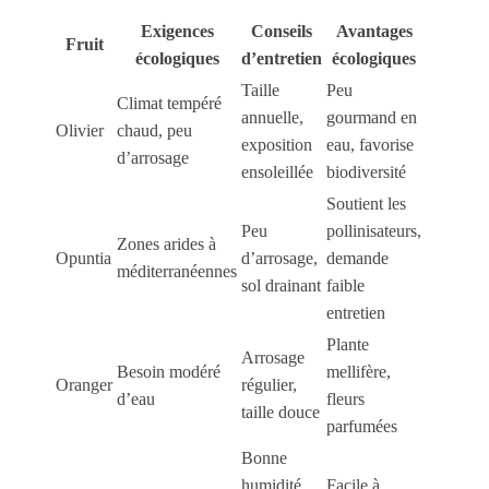
Exigences
Conseils
Avantages
Fruit
écologiques
d’entretien
écologiques
Taille
Peu
Climat tempéré
annuelle,
gourmand en
Olivier
chaud, peu
exposition
eau, favorise
d’arrosage
ensoleillée
biodiversité
Soutient les
Peu
pollinisateurs,
Zones arides à
Opuntia
d’arrosage,
demande
méditerranéennes
sol drainant
faible
entretien
Plante
Arrosage
Besoin modéré
mellifère,
Oranger
régulier,
d’eau
fleurs
taille douce
parfumées
Bonne
humidité
Facile à