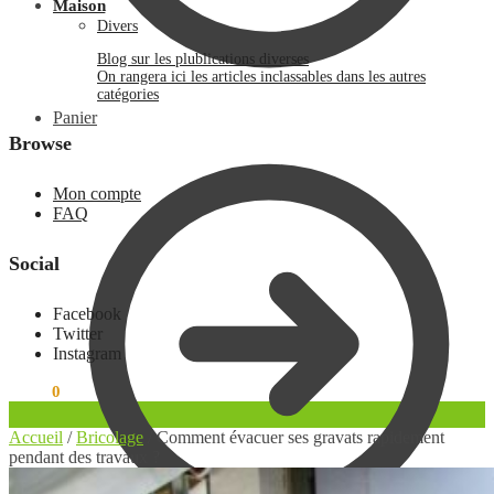
Maison
Divers
Blog sur les plublications diverses
On rangera ici les articles inclassables dans les autres
catégories
Panier
Browse
Mon compte
FAQ
Social
Facebook
Twitter
Instagram
0.00
€
0
Accueil
/
Bricolage
/
Comment évacuer ses gravats rapidement
pendant des travaux ?