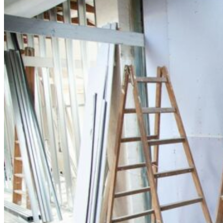
0.00
€
0