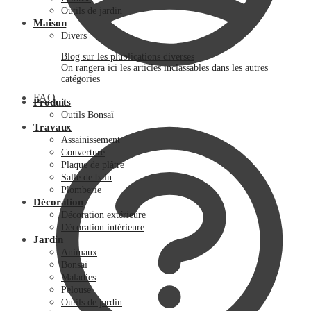
Outils de jardin
Maison
Divers
Blog sur les plublications diverses
On rangera ici les articles inclassables dans les autres
catégories
FAQ
Produits
Outils Bonsaï
Travaux
Assainissement
Couverture
Plaque de plâtre
Salle de bain
Plomberie
Décoration
Décoration extérieure
Décoration intérieure
Jardin
Animaux
Bonsaï
Maladies
Pelouse
Outils de jardin