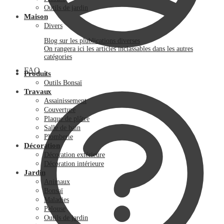
Outils de jardin
Maison
Divers
Blog sur les plublications diverses
On rangera ici les articles inclassables dans les autres
catégories
FAQ
Produits
Outils Bonsaï
Travaux
Assainissement
Couverture
Plaque de plâtre
Salle de bain
Plomberie
Décoration
Décoration extérieure
Décoration intérieure
Jardin
Animaux
Bonsaï
Maladies
Pelouse
Outils de jardin