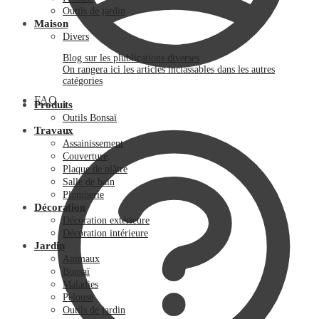
Outils de jardin
Maison
Divers
Blog sur les plublications diverses
On rangera ici les articles inclassables dans les autres
catégories
FAQ
Produits
Outils Bonsaï
Travaux
Assainissement
Couverture
Plaque de plâtre
Salle de bain
Plomberie
Décoration
Décoration extérieure
Décoration intérieure
Jardin
Animaux
Bonsaï
Maladies
Pelouse
Outils de jardin