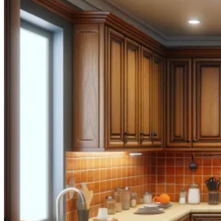
0.00
€
0